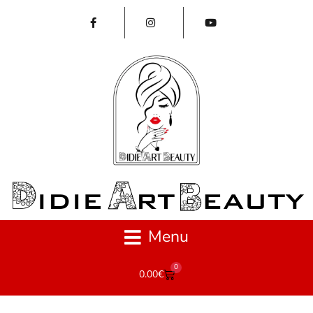
Menu
0
0.00
€