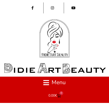
Menu
0
0.00
€