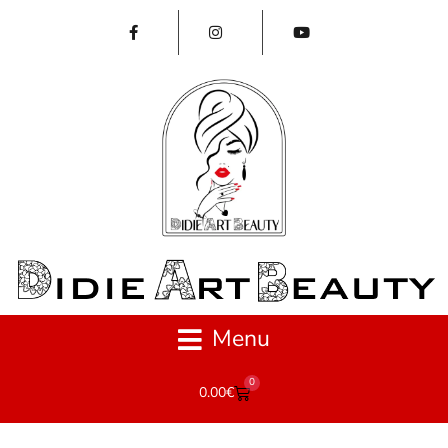
Menu
0
0.00
€