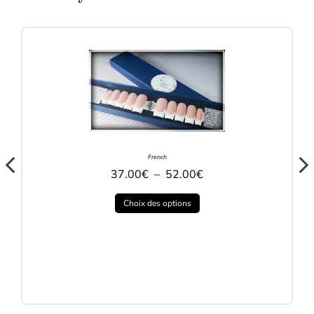
French
37.00
€
–
52.00
€
Choix des options