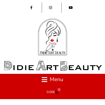
Menu
0
0.00
€