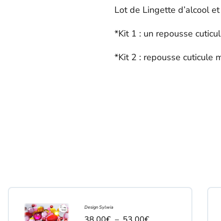
Lot de Lingette d’alcool et
*Kit 1 : un repousse cuticu
*Kit 2 : repousse cuticule 
Design Sylwia
38.00
€
–
53.00
€