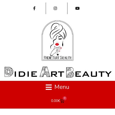
Menu
0
0.00
€