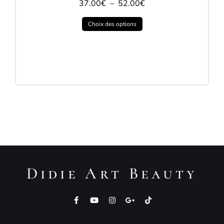
37.00
€
–
52.00
€
Choix des options
Didie Art Beauty