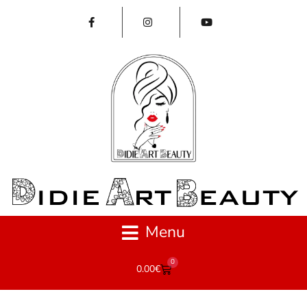
Menu
0
0.00
€