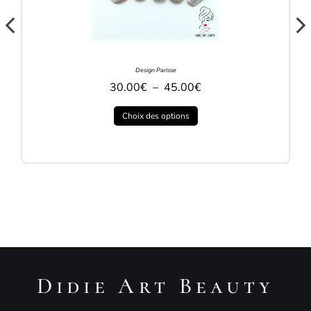
Design Parisse
30.00
€
–
45.00
€
Choix des options
Didie Art Beauty