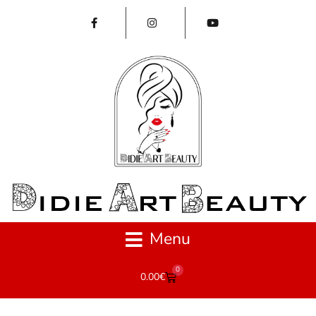
Menu
0
0.00
€